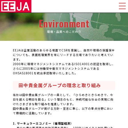
Environment
環境・品質へのこだわり
EEJAは企業活動のあらゆる場面でCSRを意識し、自然や環境の保護保全
についても、表面処理業界を常にリードする立場でありたいと考えてい
ます。
2000年に環境マネジメントシステムであるISO14001の認証を取得し、
さらに2005年には労働安全衛生マネジメントシステムである
OHSAS18001を統合承認取得いたしました。
田中貴金属グループの理念と取り組み
当社は田中貴金属グループの一員として、「ひらめきときらめきで、今
日を超える明日を創る」という理念のもと、持続可能な社会の実現に向
けたさまざまな取り組みを推進しています。
田中貴金属グループが掲げる方針・宣言に準じ、以下の重点分野におい
て積極的に活動しています。
1. サーキュラーエコノミー（循環型経済）
希少な貴金属資源の有効活用を目指し、100%リサイクル材を用いた