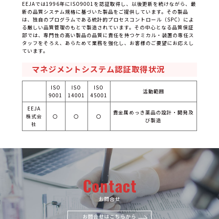
EEJAでは1996年にISO9001を認証取得し、以後更新を続けながら、最
新の品質システム規格に基づいた製品をご提供しています。その製品
は、独自のプログラムである統計的プロセスコントロール（SPC）によ
る厳しい品質管理のもとで製造されています。その中心となる品質保証
部では、専門性の高い製品の品質に責任を持つケミカル・装置の専任ス
タッフをそろえ、あらためて業務を強化し、お客様のご要望にお応えし
ています。
マネジメントシステム認証取得状況
ISO
ISO
ISO
活動範囲
9001
14001
45001
EEJA
貴金属めっき薬品の設計・
開発及
株式会
〇
〇
〇
び製造
社
Contact
お問合せ
お問合せはこちらから