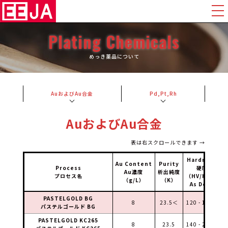
Plating Chemicals
めっき薬品について
AuおよびAu合金
Pd,Pt,Rh
AuおよびAu合金
表は右スクロールできます →
Hardness
Au Content
Purity
Process
硬度
Au濃度
析出純度
プロセス名
（HV/HK*）
（g/L）
（K）
As Depo
PASTELGOLD BG
8
23.5＜
120 - 140＊
パステルゴールド BG
PASTELGOLD KC265
8
23.5
140 - 200＊