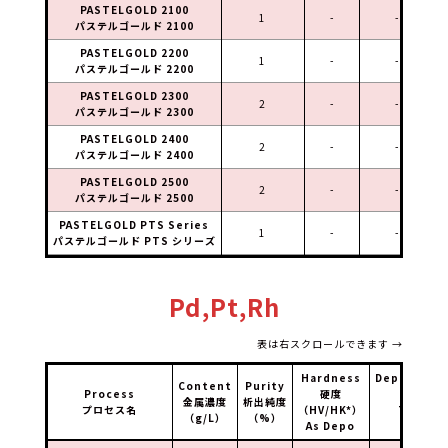
PASTELGOLD 2100
1
-
-
0
パステルゴールド 2100
PASTELGOLD 2200
1
-
-
0
パステルゴールド 2200
PASTELGOLD 2300
2
-
-
0
パステルゴールド 2300
PASTELGOLD 2400
2
-
-
パステルゴールド 2400
PASTELGOLD 2500
2
-
-
0
パステルゴールド 2500
PASTELGOLD PTS Series
1
-
-
パステルゴールド PTS シリーズ
Pd,Pt,Rh
表は右スクロールできます →
Hardness
Deposition
Content
Purity
Process
硬度
析出速
金属濃度
析出純度
プロセス名
（HV/HK*）
Time/µ
（g/L）
（%）
As Depo
（A/dm
2