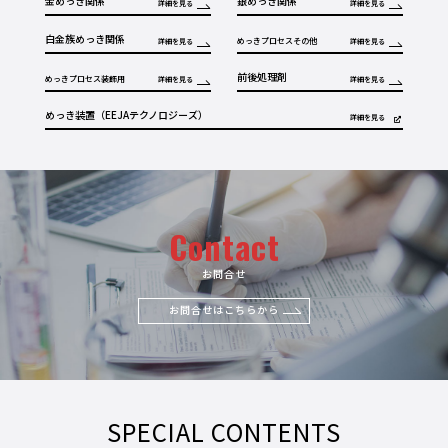
金めっき関係
銀めっき関係
詳細を見る
詳細を見る
白金族めっき関係
めっきプロセスその他
詳細を見る
詳細を見る
前後処理剤
めっきプロセス装飾用
詳細を見る
詳細を見る
めっき装置（EEJAテクノロジーズ）
詳細を見る
Contact
お問合せ
お問合せはこちらから
SPECIAL CONTENTS